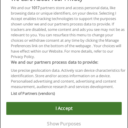
We and our
1017
partners store and access personal data, like
Pós-graduação em Relação com Investidores
browsing data or unique identifiers, on your device. Selecting I
Universidade São Marcos
Accept enables tracking technologies to support the purposes
shown under we and our partners process data to provide. If
Solicitar informações
trackers are disabled, some content and ads you see may not be as
relevant to you. You can resurface this menu to change your
choices or withdraw consent at any time by clicking the Manage
Preferences link on the bottom of the webpage . Your choices will
have effect within our Website. For more details, refer to our
Privacy Policy.
Regras de uso
We and our partners process data to provide:
Use precise geolocation data. Actively scan device characteristics for
Privacidade de dados
identification. Store and/or access information on a device.
Personalised advertising and content, advertising and content
Entrar em contato com Educaedu
measurement, audience research and services development.
List of Partners (vendors)
Copyright © Educaedu Business S.L. - CIF : B-95610580: -
www.educaedu-brasil.com
I Accept
Show Purposes