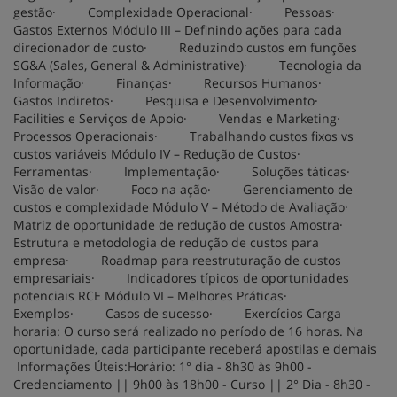
gestão· Complexidade Operacional· Pessoas·
Gastos Externos Módulo III – Definindo ações para cada
direcionador de custo· Reduzindo custos em funções
SG&A (Sales, General & Administrative)· Tecnologia da
Informação· Finanças· Recursos Humanos·
Gastos Indiretos· Pesquisa e Desenvolvimento·
Facilities e Serviços de Apoio· Vendas e Marketing·
Processos Operacionais· Trabalhando custos fixos vs
custos variáveis Módulo IV – Redução de Custos·
Ferramentas· Implementação· Soluções táticas·
Visão de valor· Foco na ação· Gerenciamento de
custos e complexidade Módulo V – Método de Avaliação·
Matriz de oportunidade de redução de custos Amostra·
Estrutura e metodologia de redução de custos para
empresa· Roadmap para reestruturação de custos
empresariais· Indicadores típicos de oportunidades
potenciais RCE Módulo VI – Melhores Práticas·
Exemplos· Casos de sucesso· Exercícios Carga
horaria: O curso será realizado no período de 16 horas. Na
oportunidade, cada participante receberá apostilas e demais
Informações Úteis:Horário: 1° dia - 8h30 às 9h00 -
Credenciamento || 9h00 às 18h00 - Curso || 2° Dia - 8h30 -