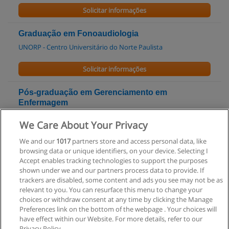
Solicitar informações
Graduação em Fonoaudiologia
UNORP - Centro Universitário do Norte Paulista
Solicitar informações
Pós-graduação em Gerenciamento em
Enfermagem
UNIBAN
We Care About Your Privacy
Solicitar informações
We and our
1017
partners store and access personal data, like
browsing data or unique identifiers, on your device. Selecting I
Accept enables tracking technologies to support the purposes
Curso Técnico em Enfermagem
shown under we and our partners process data to provide. If
CEETEPS - Centro Paula Souza
trackers are disabled, some content and ads you see may not be as
relevant to you. You can resurface this menu to change your
Solicitar informações
choices or withdraw consent at any time by clicking the Manage
Preferences link on the bottom of the webpage . Your choices will
have effect within our Website. For more details, refer to our
Privacy Policy.