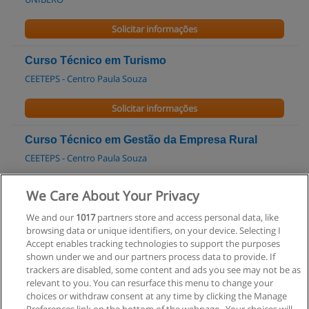
Solicitar informações
Curso Técnico em Turismo
CEETEPS - Centro Paula Souza
Solicitar informações
Curso Técnico em Gestão da Empresa Rural
CEETEPS - Centro Paula Souza
Solicitar informações
We Care About Your Privacy
We and our
1017
partners store and access personal data, like
Curso Técnico em Hotelaria
browsing data or unique identifiers, on your device. Selecting I
CEETEPS - Centro Paula Souza
Accept enables tracking technologies to support the purposes
shown under we and our partners process data to provide. If
Solicitar informações
trackers are disabled, some content and ads you see may not be as
relevant to you. You can resurface this menu to change your
choices or withdraw consent at any time by clicking the Manage