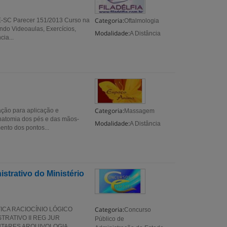
Categoria:
EE-SC Parecer 151/2013 Curso na
Oftalmologia
ndo Videoaulas, Exercícios,
Modalidade:
A Distância
ia...
Categoria:
ção para aplicação e
Massagem
Anatomia dos pés e das mãos-
Modalidade:
A Distância
ento dos pontos...
strativo do Ministério
Categoria:
CA RACIOCÍNIO LÓGICO
Concurso
TRATIVO II REG JUR
Público de
TARES ARQUIVOLOGIA