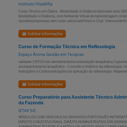
Instituto Filadélfia
Curso Técnico em Óptica - Modalidade à Distância Aprovado pela S
Modalidade à Distância, com Ambiente Virtual de Aprendizagem conte
Apostilas(impressas sem custo adicional)Fórum e Chat. Videoconferênc
Solicitar informações
Curso de Formação Técnica em Reflexologia
Espaço Ânima Gestão em Terapias
validade CRTCH em atendimento/recomendação terapêutica Capacita
acompanhamento terapêutico - Conceito e histórico da reflexologia- 
Indicações e Contra-indicações da aplicação da reflexologia- Mapeam
Solicitar informações
Curso Preparatório para Assistente Técnico Admini
da Fazenda
IETAV S/C
MÓDULOS COM VIDEOAULAS GRAVADAS PORTUGUÊS INFORMÁTI
DIREITO CONSTITUCIONAL DIREITO ADMINISTRATIVO DIR ADMINIS
ADMINISTRAÇÃO PÚBLICA MÓDULOS APOSTILADOS COMPLEMEN