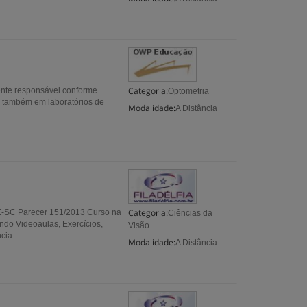
Categoria:
ente responsável conforme
Optometria
tua também em laboratórios de
Modalidade:
A Distância
.
Categoria:
EE-SC Parecer 151/2013 Curso na
Ciências da
ndo Videoaulas, Exercícios,
Visão
ia...
Modalidade:
A Distância