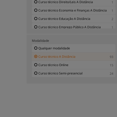
Curso técnico Direito/Leis A Distância
1
Curso técnico Economia e Finanças A Distância
1
Curso técnico Educação A Distância
2
Curso técnico Emprego Público A Distância
1
Curso técnico Engenharia e Tecnologia A
9
Distância
Modalidade
Qualquer modalidade
Curso técnico Formação Pessoal A Distância
1
Curso técnico A Distância
Curso técnico Formação Profissional A
93
9
Distância
Curso técnico Online
15
Curso técnico Gestão Ambiental A Distância
4
Curso técnico Semi-presencial
24
Curso técnico Hotelaria e Turismo A Distância
3
Curso técnico Informática e Informação A
4
Distância
Curso técnico Negócios Imobiliários A Distância
16
Curso técnico Prevenção de Acidentes do
8
Trabalho A Distância