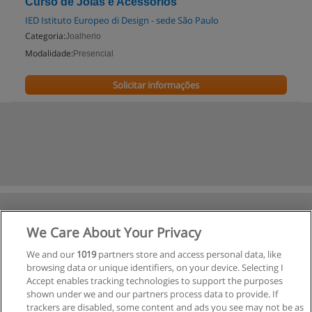
Curso de Jóias e Acessórios
IED Istituto Europeo di Design - sede São Paulo
Categoria:
Joalherio
Modalidade:
Presencial
Solicitar informações
We Care About Your Privacy
We and our
1019
partners store and access personal data, like
browsing data or unique identifiers, on your device. Selecting I
Accept enables tracking technologies to support the purposes
shown under we and our partners process data to provide. If
trackers are disabled, some content and ads you see may not be as