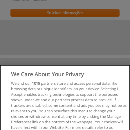
Solicitar informações
We Care About Your Privacy
We and our
1019
partners store and access personal data, like
browsing data or unique identifiers, on your device. Selecting I
Accept enables tracking technologies to support the purposes
shown under we and our partners process data to provide. If
trackers are disabled, some content and ads you see may not be as
relevant to you. You can resurface this menu to change your
choices or withdraw consent at any time by clicking the Manage
Preferences link on the bottom of the webpage . Your choices will
have effect within our Website. For more details, refer to our