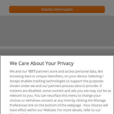
Solicitar informações
We Care About Your Privacy
We and our
1017
partners store and access personal data, like
browsing data or unique identifiers, on your device. Selecting I
Accept enables tracking technologies to support the purposes
shown under we and our partners process data to provide. If
trackers are disabled, some content and ads you see may not be as
relevant to you. You can resurface this menu to change your
choices or withdraw consent at any time by clicking the Manage
Preferences link on the bottom of the webpage . Your choices will
have effect within our Website. For more details, refer to our