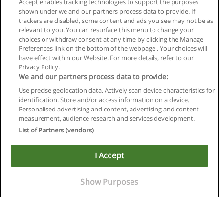
Accept enables tracking technologies to support the purposes
shown under we and our partners process data to provide. If
trackers are disabled, some content and ads you see may not be as
relevant to you. You can resurface this menu to change your
choices or withdraw consent at any time by clicking the Manage
Próxima
Preferences link on the bottom of the webpage . Your choices will
Página
1
de
3
have effect within our Website. For more details, refer to our
Privacy Policy.
We and our partners process data to provide:
Use precise geolocation data. Actively scan device characteristics for
identification. Store and/or access information on a device.
Regras de uso
Personalised advertising and content, advertising and content
measurement, audience research and services development.
Privacidade de dados
List of Partners (vendors)
Entrar em contato com Educaedu
I Accept
Copyright © Educaedu Business S.L. - CIF : B-95610580: -
www.educaedu-brasil.com
Show Purposes