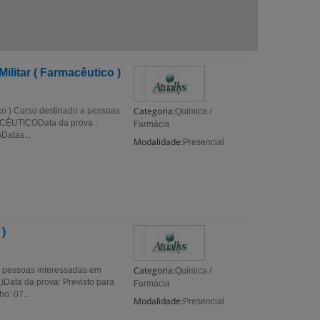
ilitar ( Farmacêutico )
Categoria:
co ) Curso destinado a pessoas
Química /
CÊUTICOData da prova :
Farmácia
oDatas...
Modalidade:
Presencial
 )
Categoria:
 a pessoas interessadas em
Química /
a da prova: Previsto para
Farmácia
o: 07...
Modalidade:
Presencial