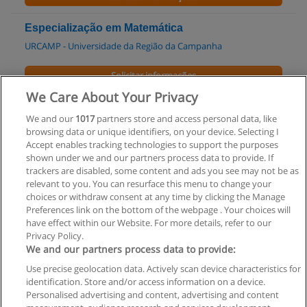
Especialização em Matemática
URCAMP - Universidade da Região da Campanha
Solicitar informações
We Care About Your Privacy
Pós-graduação em Matemática: Novas
We and our
1017
partners store and access personal data, like
Tecnologias
browsing data or unique identifiers, on your device. Selecting I
UCSAL - Universidade Católica do Salvador
Accept enables tracking technologies to support the purposes
shown under we and our partners process data to provide. If
Solicitar informações
trackers are disabled, some content and ads you see may not be as
relevant to you. You can resurface this menu to change your
choices or withdraw consent at any time by clicking the Manage
Preferences link on the bottom of the webpage . Your choices will
have effect within our Website. For more details, refer to our
Privacy Policy.
Regras de uso
We and our partners process data to provide:
Use precise geolocation data. Actively scan device characteristics for
Privacidade de dados
identification. Store and/or access information on a device.
Personalised advertising and content, advertising and content
Entrar em contato com Educaedu