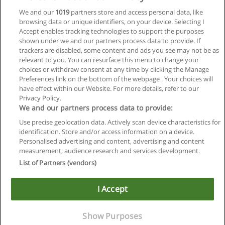
We and our
1019
partners store and access personal data, like
Especialização em Direito Civil e Processo Civil
browsing data or unique identifiers, on your device. Selecting I
UNIFRAN - Universidade de Franca
Accept enables tracking technologies to support the purposes
shown under we and our partners process data to provide. If
Solicitar informações
trackers are disabled, some content and ads you see may not be as
relevant to you. You can resurface this menu to change your
choices or withdraw consent at any time by clicking the Manage
Preferences link on the bottom of the webpage . Your choices will
have effect within our Website. For more details, refer to our
Privacy Policy.
Regras de uso
We and our partners process data to provide:
Use precise geolocation data. Actively scan device characteristics for
Privacidade de dados
identification. Store and/or access information on a device.
Personalised advertising and content, advertising and content
Entrar em contato com Educaedu
measurement, audience research and services development.
List of Partners (vendors)
Copyright © Educaedu Business S.L. - CIF : B-95610580: -
www.educaedu-brasil.com
I Accept
Show Purposes