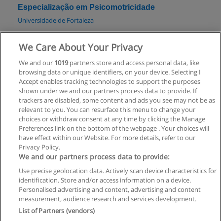
Especialização em Psicomotricidade
Universidade de Fortaleza
Solicitar informações
We Care About Your Privacy
We and our
1019
partners store and access personal data, like
Pós-Graduação em Psicologia da Educação
browsing data or unique identifiers, on your device. Selecting I
FATECI - Faculdade de Tecnologia Intensiva
Accept enables tracking technologies to support the purposes
shown under we and our partners process data to provide. If
Solicitar informações
trackers are disabled, some content and ads you see may not be as
relevant to you. You can resurface this menu to change your
choices or withdraw consent at any time by clicking the Manage
Preferences link on the bottom of the webpage . Your choices will
have effect within our Website. For more details, refer to our
Privacy Policy.
Regras de uso
We and our partners process data to provide:
Use precise geolocation data. Actively scan device characteristics for
Privacidade de dados
identification. Store and/or access information on a device.
Personalised advertising and content, advertising and content
Entrar em contato com Educaedu
measurement, audience research and services development.
List of Partners (vendors)
Copyright © Educaedu Business S.L. - CIF : B-95610580: -