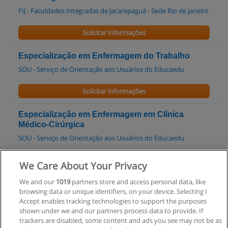
FIJ - Faculdades Integradas de Jacarepaguá - Sede Rio de Janeiro
Solicitar informações
Especialização em Enfermagem do Trabalho
SOU - Serviço de Orientação aos Usuários do Educaedu
Solicitar informações
Especialização em Enfermagem em Clínica
Médico-Cirúrgica
SOU - Serviço de Orientação aos Usuários do Educaedu
Solicitar informações
We Care About Your Privacy
We and our
1019
partners store and access personal data, like
Especialização em Enfermagem em Nefrologia
browsing data or unique identifiers, on your device. Selecting I
SOU - Serviço de Orientação aos Usuários do Educaedu
Accept enables tracking technologies to support the purposes
shown under we and our partners process data to provide. If
Solicitar informações
trackers are disabled, some content and ads you see may not be as