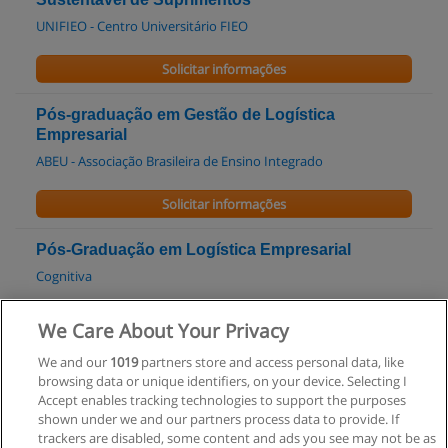
UNIFIEO - Centro Universitário FIEO
Solicitar informações
Pós-graduação em Gestão de Logística
Empresarial
ABEU - Associação Brasileira de Ensino Integrado
Solicitar informações
Pós-Graduação em Logística Empresarial
Cognitiva
Solicitar informações
We Care About Your Privacy
We and our
1019
partners store and access personal data, like
Pós-Graduação em Logística Reversa
browsing data or unique identifiers, on your device. Selecting I
Cognitiva
Accept enables tracking technologies to support the purposes
shown under we and our partners process data to provide. If
Solicitar informações
trackers are disabled, some content and ads you see may not be as