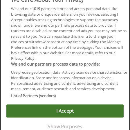
We and our
1019
partners store and access personal data, like
Graduação em Matemática
browsing data or unique identifiers, on your device. Selecting I
UBM - Centro Universitário de Barra Mansa
Accept enables tracking technologies to support the purposes
shown under we and our partners process data to provide. If
Solicitar informações
trackers are disabled, some content and ads you see may not be as
relevant to you. You can resurface this menu to change your
choices or withdraw consent at any time by clicking the Manage
Preferences link on the bottom of the webpage . Your choices will
have effect within our Website. For more details, refer to our
Privacy Policy.
Regras de uso
We and our partners process data to provide:
Use precise geolocation data. Actively scan device characteristics for
Privacidade de dados
identification. Store and/or access information on a device.
Personalised advertising and content, advertising and content
Entrar em contato com Educaedu
measurement, audience research and services development.
List of Partners (vendors)
Copyright © Educaedu Business S.L. - CIF : B-95610580: -
www.educaedu-brasil.com
I Accept
Show Purposes