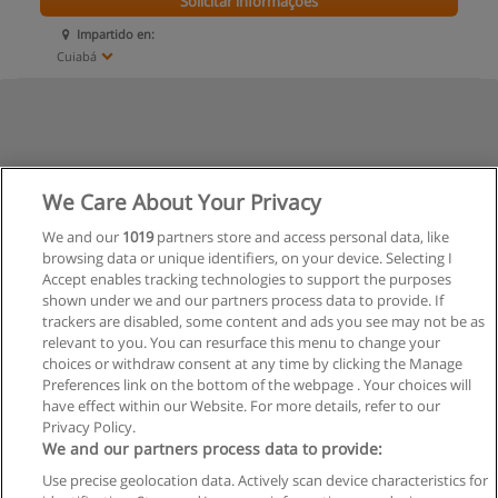
Solicitar informações
Impartido en:
Cuiabá
We Care About Your Privacy
We and our
1019
partners store and access personal data, like
browsing data or unique identifiers, on your device. Selecting I
Accept enables tracking technologies to support the purposes
shown under we and our partners process data to provide. If
trackers are disabled, some content and ads you see may not be as
relevant to you. You can resurface this menu to change your
choices or withdraw consent at any time by clicking the Manage
Preferences link on the bottom of the webpage . Your choices will
have effect within our Website. For more details, refer to our
Privacy Policy.
Regras de uso
We and our partners process data to provide:
Use precise geolocation data. Actively scan device characteristics for
Privacidade de dados