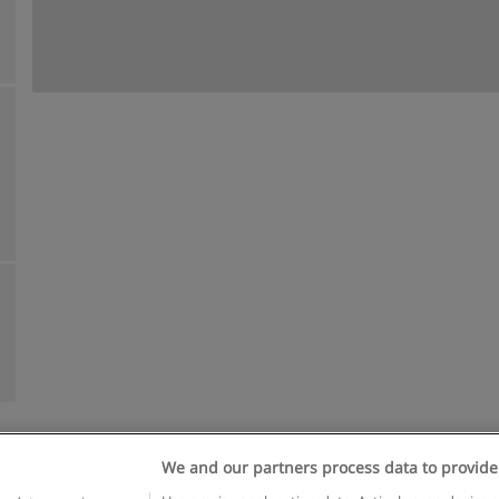
We and our partners process data to provide
egras de uso
Privacidade de dados
Entrar em contato com Educae