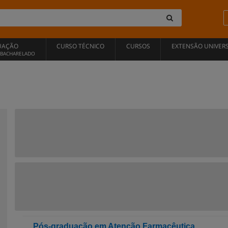
UAÇÃO
CURSO TÉCNICO
CURSOS
EXTENSÃO UNIVERS
, BACHARELADO
Pós-graduação em Atenção Farmacêutica