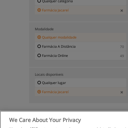
Qualquer categoria
Farmácia Jacareí
Modalidade
Qualquer modalidade
Farmácia A Distância
70
Farmácia Online
49
Locais disponíveis
Qualquer lugar
Farmácia Jacareí
We Care About Your Privacy
R