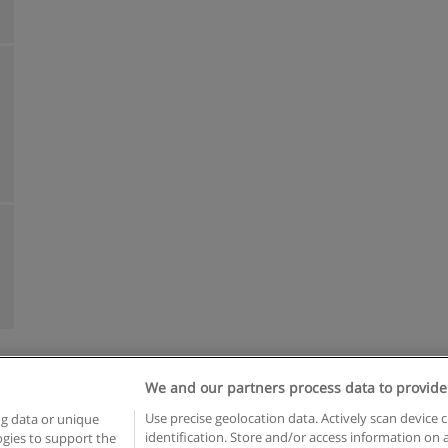
We and our partners process data to provide
egras de uso
Privacidade de dados
Entrar em contato com Educae
Use precise geolocation data. Actively scan device c
ng data or unique
identification. Store and/or access information on 
logies to support the