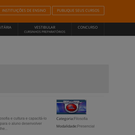
INSTITUIÇÕES DE ENSINO
PUBLIQUE SEUS CURSOS
ITÁRIA
VESTIBULAR
CONCURSO
CURSINHOS PREPARATÓRIOS
Categoria:
osofia e cultura e capacitá-lo
Filosofia
 para o aluno desenvolver
Modalidade:
Presencial
he...