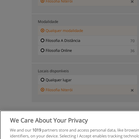
Filosofia Niterói
Modalidade
Qualquer modalidade
Filosofia A Distância
70
Filosofia Online
36
Locais disponíveis
Qualquer lugar
Filosofia Niterói
We Care About Your Privacy
R
We and our
1019
partners store and access personal data, like browsi
identifiers, on your device. Selecting I Accept enables tracking techno