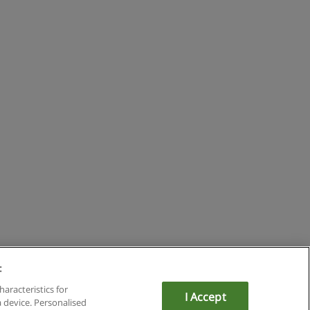
:
du
haracteristics for
I Accept
a device. Personalised