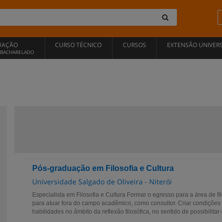
UAÇÃO
CURSO TÉCNICO
CURSOS
EXTENSÃO UNIVERS
, BACHARELADO
Pós-graduação em Filosofia e Cultura
Universidade Salgado de Oliveira - Niterói
Especialista em Filosofia e Cultura Formar o egresso para a área de fil
para atuar fora do campo acadêmico, como consultor. Criar condições
habilidades no âmbito da reflexão filosófica, no sentido de possibilitar-l