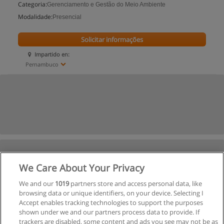
Categoria:
Gerenciamento e Gestão do Meio Ambiente
Modalidade:
Presencial
Solicitar informações
Impartido en:
Pernambuco
We Care About Your Privacy
We and our
1019
partners store and access personal data, like
browsing data or unique identifiers, on your device. Selecting I
Accept enables tracking technologies to support the purposes
shown under we and our partners process data to provide. If
trackers are disabled, some content and ads you see may not be as