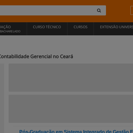
UAÇÃO
CURSO TÉCNICO
CURSOS
EXTENSÃO UNIVERS
, BACHARELADO
Contabilidade Gerencial no Ceará
Pós-Graduação em Sistema Integrado de Gestão 