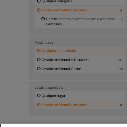
Qualquer categoria
Gestão Ambiental Campinas
Gerenciamento e Gestão do Meio Ambiente
2
Campinas
Modalidade
Qualquer modalidade
Gestão Ambiental A Distância
241
Gestão Ambiental Online
228
Locais disponíveis
Qualquer lugar
Gestão Ambiental Campinas