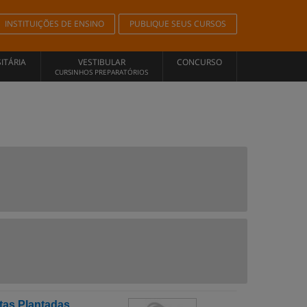
INSTITUIÇÕES DE ENSINO
PUBLIQUE SEUS CURSOS
ITÁRIA
VESTIBULAR
CONCURSO
CURSINHOS PREPARATÓRIOS
tas Plantadas