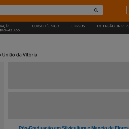
UAÇÃO
CURSO TÉCNICO
CURSOS
EXTENSÃO UNIVERS
, BACHARELADO
 União da Vitória
Pós-Graduação em Silvicultura e Manejo de Flores