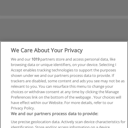
We Care About Your Privacy
We and our
1019
partners store and access personal data, like
browsing data or unique identifiers, on your device. Selecting I
Accept enables tracking technologies to support the purposes
shown under we and our partners process data to provide. If
trackers are disabled, some content and ads you see may not be as
relevant to you. You can resurface this menu to change your
choices or withdraw consent at any time by clicking the Manage
Preferences link on the bottom of the webpage . Your choices will
have effect within our Website. For more details, refer to our
Privacy Policy.
Regras de uso
We and our partners process data to provide:
Use precise geolocation data. Actively scan device characteristics for
Privacidade de dados
identification. Store and/or access information on a device.