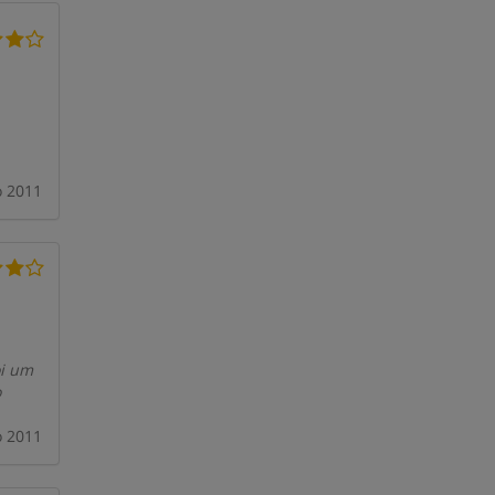
o 2011
oi um
o
o 2011