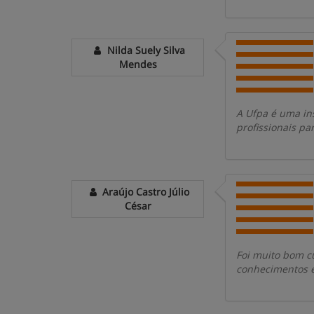
Nilda Suely Silva
Mendes
A Ufpa é uma in
profissionais pa
Araújo Castro Júlio
César
Foi muito bom cu
conhecimentos e