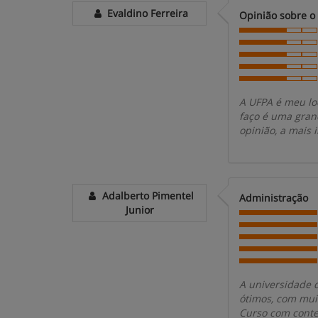
Evaldino Ferreira
Opinião sobre o
A UFPA é meu lo
faço é uma gran
opinião, a mais 
Adalberto Pimentel
Administração
Junior
A universidade d
ótimos, com mui
Curso com conte