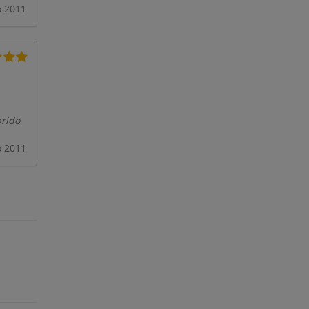
o 2011
prido
o 2011