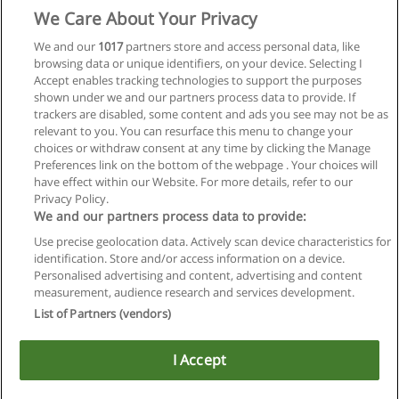
Solicitar informações
We Care About Your Privacy
We and our
1017
partners store and access personal data, like
Graduação em Jornalismo
browsing data or unique identifiers, on your device. Selecting I
Ceunsp - Centro Universitário Nossa Senhora do Patrocínio
Accept enables tracking technologies to support the purposes
shown under we and our partners process data to provide. If
Solicitar informações
trackers are disabled, some content and ads you see may not be as
relevant to you. You can resurface this menu to change your
choices or withdraw consent at any time by clicking the Manage
Preferences link on the bottom of the webpage . Your choices will
have effect within our Website. For more details, refer to our
Privacy Policy.
Regras de uso
We and our partners process data to provide:
Use precise geolocation data. Actively scan device characteristics for
Privacidade de dados
identification. Store and/or access information on a device.
Personalised advertising and content, advertising and content
Entrar em contato com Educaedu
measurement, audience research and services development.
List of Partners (vendors)
Copyright © Educaedu Business S.L. - CIF : B-95610580: -
www.educaedu-brasil.com
I Accept