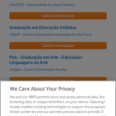
UNOESTE - Universidade do Oeste Paulista
Solicitar informações
Graduação em Educação Artística
UNASP - Centro Universitário Adventista de São Paulo
Solicitar informações
Pós - Graduação em Arte - Educação:
Linguagens da Arte
Unijales - Centro Universitário de Jales
Solicitar informações
We Care About Your Privacy
Pós - Graduação em Arteterapia: Educação e
We and our
1017
partners store and access personal data, like
Saúde
browsing data or unique identifiers, on your device. Selecting I
Unijales - Centro Universitário de Jales
Accept enables tracking technologies to support the purposes
shown under we and our partners process data to provide. If
Solicitar informações