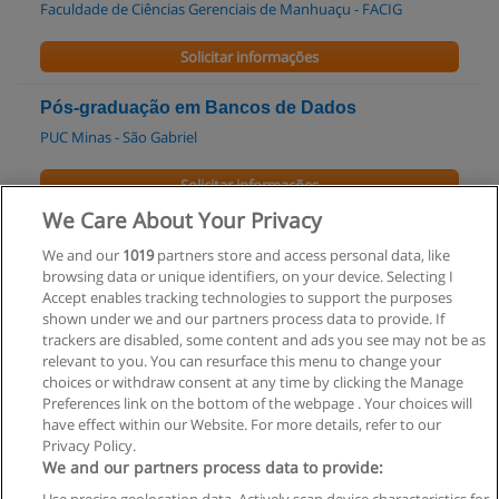
Faculdade de Ciências Gerenciais de Manhuaçu - FACIG
Solicitar informações
Pós-graduação em Bancos de Dados
PUC Minas - São Gabriel
Solicitar informações
We Care About Your Privacy
Especialização em Desenvolvimento de Sistemas
We and our
1019
partners store and access personal data, like
para a Web
browsing data or unique identifiers, on your device. Selecting I
PUC Minas - Contagem
Accept enables tracking technologies to support the purposes
shown under we and our partners process data to provide. If
Solicitar informações
trackers are disabled, some content and ads you see may not be as
relevant to you. You can resurface this menu to change your
choices or withdraw consent at any time by clicking the Manage
Preferences link on the bottom of the webpage . Your choices will
have effect within our Website. For more details, refer to our
Privacy Policy.
Regras de uso
We and our partners process data to provide: