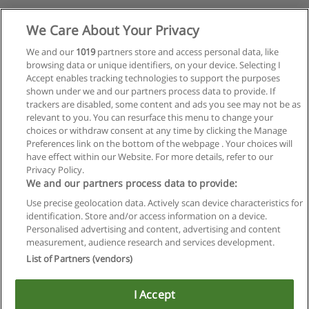
We Care About Your Privacy
We and our
1019
partners store and access personal data, like
browsing data or unique identifiers, on your device. Selecting I
Accept enables tracking technologies to support the purposes
shown under we and our partners process data to provide. If
trackers are disabled, some content and ads you see may not be as
relevant to you. You can resurface this menu to change your
choices or withdraw consent at any time by clicking the Manage
Preferences link on the bottom of the webpage . Your choices will
have effect within our Website. For more details, refer to our
Privacy Policy.
We and our partners process data to provide:
Use precise geolocation data. Actively scan device characteristics for
identification. Store and/or access information on a device.
Regras de uso
Personalised advertising and content, advertising and content
measurement, audience research and services development.
Privacidade de dados
List of Partners (vendors)
Entrar em contato com Educaedu
I Accept
Copyright © Educaedu Business S.L. - CIF : B-95610580: -