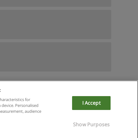
:
du
haracteristics for
I Accept
a device. Personalised
om
 measurement, audience
Show Purposes