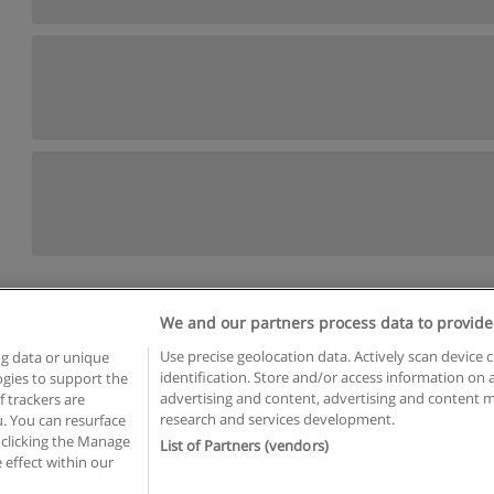
We and our partners process data to provide
egras de uso
Privacidade de dados
Entrar em contato com Educae
Use precise geolocation data. Actively scan device c
ng data or unique
identification. Store and/or access information on 
logies to support the
opyright © Educaedu Business S.L. - CIF : B-95610580: -
www.educaedu-brasil.c
advertising and content, advertising and content
 trackers are
research and services development.
. You can resurface
 clicking the Manage
List of Partners (vendors)
 effect within our