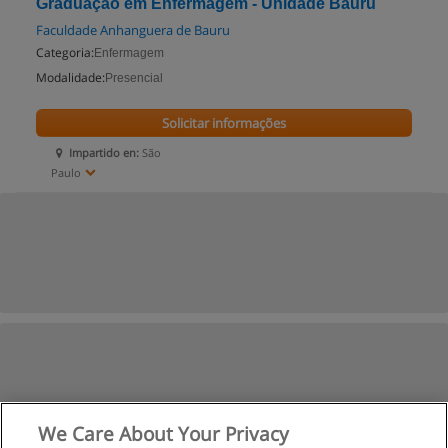
Graduação em Enfermagem - Unidade Bauru
Faculdade Anhanguera de Bauru
Categoria:
Enfermagem
Modalidade:
Presencial
Solicitar informações
Impartido en:
São
Paulo
We Care About Your Privacy