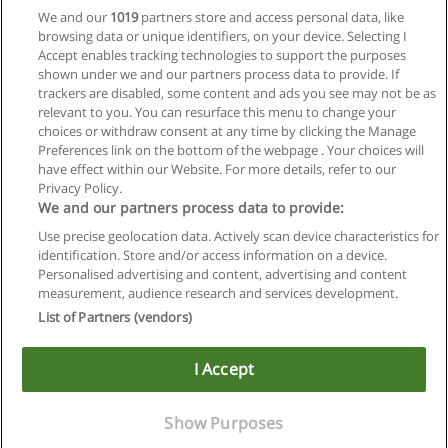
We and our
1019
partners store and access personal data, like
browsing data or unique identifiers, on your device. Selecting I
Accept enables tracking technologies to support the purposes
shown under we and our partners process data to provide. If
trackers are disabled, some content and ads you see may not be as
relevant to you. You can resurface this menu to change your
choices or withdraw consent at any time by clicking the Manage
Preferences link on the bottom of the webpage . Your choices will
have effect within our Website. For more details, refer to our
Privacy Policy.
Regras de uso
We and our partners process data to provide:
Use precise geolocation data. Actively scan device characteristics for
Privacidade de dados
identification. Store and/or access information on a device.
Personalised advertising and content, advertising and content
Entrar em contato com Educaedu
measurement, audience research and services development.
List of Partners (vendors)
Copyright © Educaedu Business S.L. - CIF : B-95610580: -
www.educaedu-brasil.com
I Accept
Show Purposes