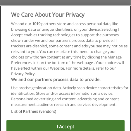
We Care About Your Privacy
We and our
1019
partners store and access personal data, like
browsing data or unique identifiers, on your device. Selecting I
Accept enables tracking technologies to support the purposes
shown under we and our partners process data to provide. If
trackers are disabled, some content and ads you see may not be as
relevant to you. You can resurface this menu to change your
choices or withdraw consent at any time by clicking the Manage
Preferences link on the bottom of the webpage . Your choices will
have effect within our Website. For more details, refer to our
Privacy Policy.
We and our partners process data to provide:
Use precise geolocation data. Actively scan device characteristics for
identification. Store and/or access information on a device.
Regras de uso
Personalised advertising and content, advertising and content
measurement, audience research and services development.
Privacidade de dados
List of Partners (vendors)
Entrar em contato com Educaedu
I Accept
Copyright © Educaedu Business S.L. - CIF : B-95610580: -