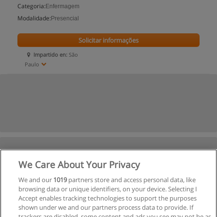
Categoria:
Enfermagem
Modalidade:
Presencial
Solicitar informações
Impartido en:
São
Paulo
We Care About Your Privacy
We and our
1019
partners store and access personal data, like
browsing data or unique identifiers, on your device. Selecting I
Accept enables tracking technologies to support the purposes
shown under we and our partners process data to provide. If
trackers are disabled, some content and ads you see may not be as