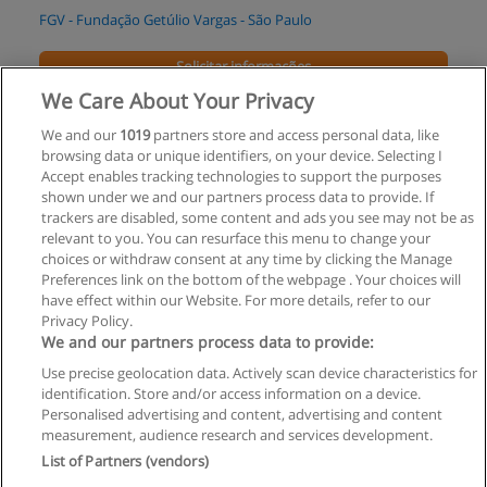
FGV - Fundação Getúlio Vargas - São Paulo
Solicitar informações
We Care About Your Privacy
Pós-Graduação em Gestão Organizacional de
We and our
1019
partners store and access personal data, like
Negócios
browsing data or unique identifiers, on your device. Selecting I
FICS - Faculdades Integradas Campos Salles
Accept enables tracking technologies to support the purposes
shown under we and our partners process data to provide. If
Solicitar informações
trackers are disabled, some content and ads you see may not be as
relevant to you. You can resurface this menu to change your
choices or withdraw consent at any time by clicking the Manage
Preferences link on the bottom of the webpage . Your choices will
have effect within our Website. For more details, refer to our
Privacy Policy.
Regras de uso
We and our partners process data to provide:
Use precise geolocation data. Actively scan device characteristics for
Privacidade de dados
identification. Store and/or access information on a device.
Personalised advertising and content, advertising and content
Entrar em contato com Educaedu
measurement, audience research and services development.
List of Partners (vendors)
Copyright © Educaedu Business S.L. - CIF : B-95610580: -