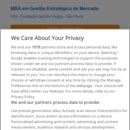
MBA em Gestão Estratégica de Mercado
FGV - Fundação Getúlio Vargas - São Paulo
Solicitar informações
We Care About Your Privacy
MBA em Gestão Estratégica e Econômica de
We and our
1019
partners store and access personal data, like
Projetos
browsing data or unique identifiers, on your device. Selecting I
FGV - Fundação Getúlio Vargas - São Paulo
Accept enables tracking technologies to support the purposes
shown under we and our partners process data to provide. If
Solicitar informações
trackers are disabled, some content and ads you see may not be as
relevant to you. You can resurface this menu to change your
choices or withdraw consent at any time by clicking the Manage
Preferences link on the bottom of the webpage . Your choices will
have effect within our Website. For more details, refer to our
Privacy Policy.
Regras de uso
We and our partners process data to provide:
Use precise geolocation data. Actively scan device characteristics for
Privacidade de dados
identification. Store and/or access information on a device.
Personalised advertising and content, advertising and content
Entrar em contato com Educaedu
measurement, audience research and services development.