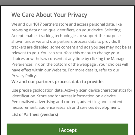
Solicitar informações
We Care About Your Privacy
We and our
1017
partners store and access personal data, like
MBA em Gestão em Ergonomia
browsing data or unique identifiers, on your device. Selecting I
Faculdade Inspirar
Accept enables tracking technologies to support the purposes
shown under we and our partners process data to provide. If
Solicitar informações
trackers are disabled, some content and ads you see may not be as
relevant to you. You can resurface this menu to change your
choices or withdraw consent at any time by clicking the Manage
Preferences link on the bottom of the webpage . Your choices will
have effect within our Website. For more details, refer to our
Privacy Policy.
Regras de uso
We and our partners process data to provide:
Use precise geolocation data. Actively scan device characteristics for
Privacidade de dados
identification. Store and/or access information on a device.
Personalised advertising and content, advertising and content
Entrar em contato com Educaedu
measurement, audience research and services development.
List of Partners (vendors)
Copyright © Educaedu Business S.L. - CIF : B-95610580: -
www.educaedu-brasil.com
I Accept