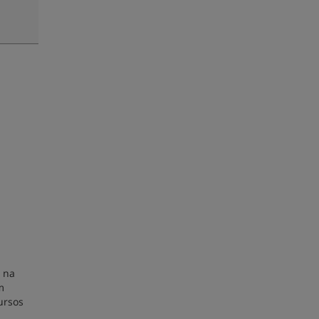
 na
m
ursos