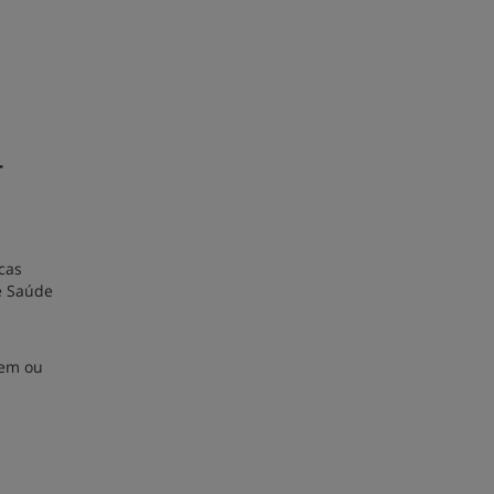
-
cas
e Saúde
uem ou