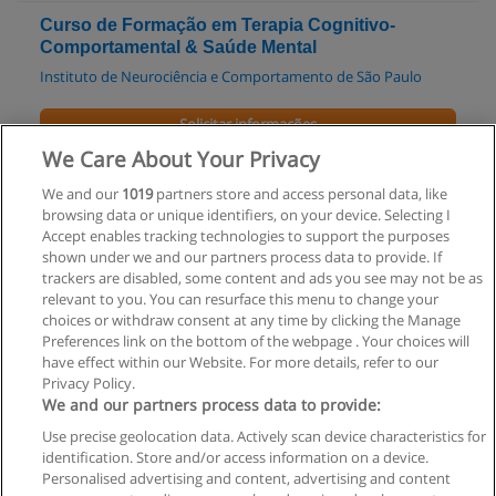
Curso de Formação em Terapia Cognitivo-
Comportamental & Saúde Mental
Instituto de Neurociência e Comportamento de São Paulo
Solicitar informações
We Care About Your Privacy
Pós-graduação em Ações Interventivas em
We and our
1019
partners store and access personal data, like
Psicologia Clínica
browsing data or unique identifiers, on your device. Selecting I
FACHO - Faculdade de Ciências Humanas de Olinda
Accept enables tracking technologies to support the purposes
shown under we and our partners process data to provide. If
Solicitar informações
trackers are disabled, some content and ads you see may not be as
relevant to you. You can resurface this menu to change your
choices or withdraw consent at any time by clicking the Manage
Preferences link on the bottom of the webpage . Your choices will
have effect within our Website. For more details, refer to our
Privacy Policy.
Regras de uso
We and our partners process data to provide:
Use precise geolocation data. Actively scan device characteristics for
Privacidade de dados
identification. Store and/or access information on a device.
Personalised advertising and content, advertising and content
Entrar em contato com Educaedu