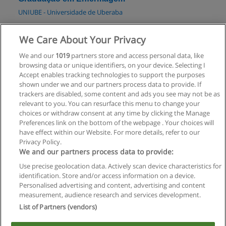
UNIUBE - Universidade de Uberaba
Solicitar informações
We Care About Your Privacy
We and our
1019
partners store and access personal data, like
Graduação em Enfermagem
browsing data or unique identifiers, on your device. Selecting I
Faculdades Tecsoma
Accept enables tracking technologies to support the purposes
shown under we and our partners process data to provide. If
Solicitar informações
trackers are disabled, some content and ads you see may not be as
relevant to you. You can resurface this menu to change your
choices or withdraw consent at any time by clicking the Manage
Preferences link on the bottom of the webpage . Your choices will
have effect within our Website. For more details, refer to our
Privacy Policy.
Regras de uso
We and our partners process data to provide:
Use precise geolocation data. Actively scan device characteristics for
Privacidade de dados
identification. Store and/or access information on a device.
Personalised advertising and content, advertising and content
Entrar em contato com Educaedu
measurement, audience research and services development.
List of Partners (vendors)
Copyright © Educaedu Business S.L. - CIF : B-95610580: -
www.educaedu-brasil.com