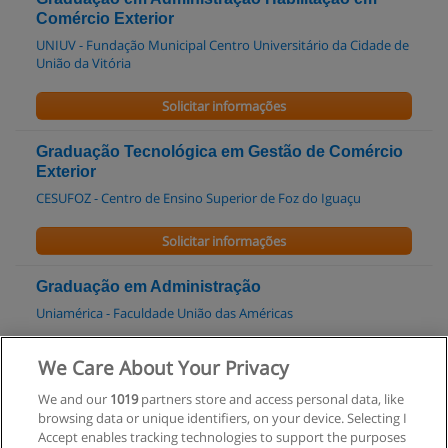
Comércio Exterior
UNIUV - Fundação Municipal Centro Universitário da Cidade de
União da Vitória
Solicitar informações
Graduação Tecnológica em Gestão de Comércio
Exterior
CESUFOZ - Centro de Ensino Superior de Foz do Iguaçu
Solicitar informações
Graduação em Administração
Uniamérica - Faculdade União das Américas
Solicitar informações
We Care About Your Privacy
We and our
1019
partners store and access personal data, like
Curso de Gestão Avançadas em Compras
browsing data or unique identifiers, on your device. Selecting I
FatorSyn! ead profissional
Accept enables tracking technologies to support the purposes