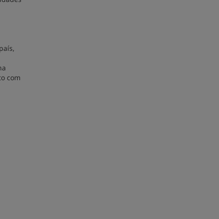
país,
na
ato com