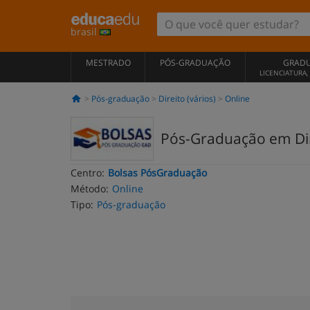
brasil
MESTRADO
PÓS-GRADUAÇÃO
GRAD
LICENCIATURA
Pós-graduação
Direito (vários)
Online
Pós-Graduação em Dire
Centro:
Bolsas PósGraduação
Método:
Online
Tipo:
Pós-graduação