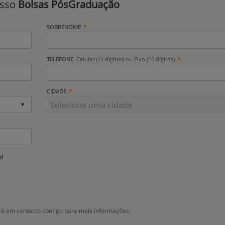
isso
Bolsas PósGraduação
SOBRENOME
TELEFONE
Celular (11 dígitos) ou Fixo (10 dígitos)
CIDADE
ud
á em contacto contigo para mais informações.