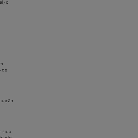
al) o
ém
o de
duação
r sido
lidades