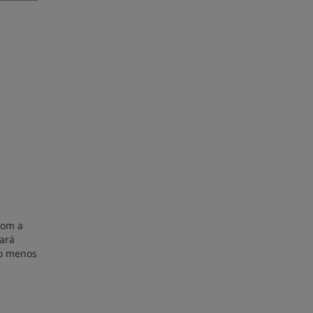
com a
dará
não menos