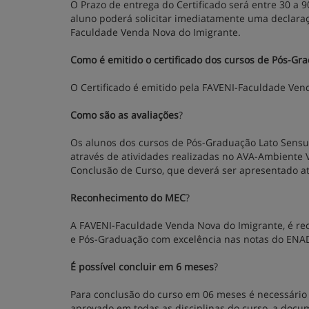
O Prazo de entrega do Certificado será entre 30 a 9
aluno poderá solicitar imediatamente uma declara
Faculdade Venda Nova do Imigrante.
Como é emitido o certificado dos cursos de Pós-Gr
O Certificado é emitido pela FAVENI-Faculdade Ve
Como são as avaliações
?
Os alunos dos cursos de Pós-Graduação Lato Sensu,
através de atividades realizadas no AVA-Ambiente 
Conclusão de Curso, que deverá ser apresentado atr
Reconhecimento do MEC
?
A FAVENI-Faculdade Venda Nova do Imigrante, é re
e Pós-Graduação com excelência nas notas do ENA
É possível concluir em 6 meses
?
Para conclusão do curso em 06 meses é necessário 
aprovado em todas as disciplinas do curso, a docu