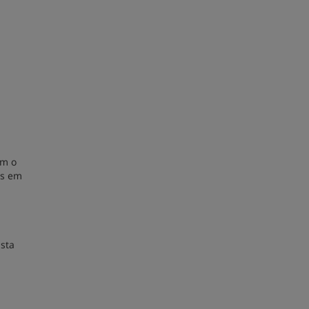
ém o
os em
sta