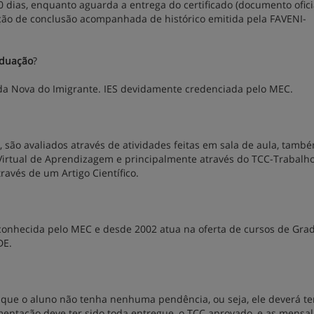
0 dias, enquanto aguarda a entrega do certificado (documento ofici
ção de conclusão acompanhada de histórico emitida pela FAVENI-
aduação
?
nda Nova do Imigrante. IES devidamente credenciada pelo MEC.
 são avaliados através de atividades feitas em sala de aula, tamb
Virtual de Aprendizagem e principalmente através do TCC-Trabalh
avés de um Artigo Científico.
conhecida pelo MEC e desde 2002 atua na oferta de cursos de Gra
DE.
que o aluno não tenha nenhuma pendência, ou seja, ele deverá te
mentação deve ter sido toda entregue, o TCC aprovado, e as mensa