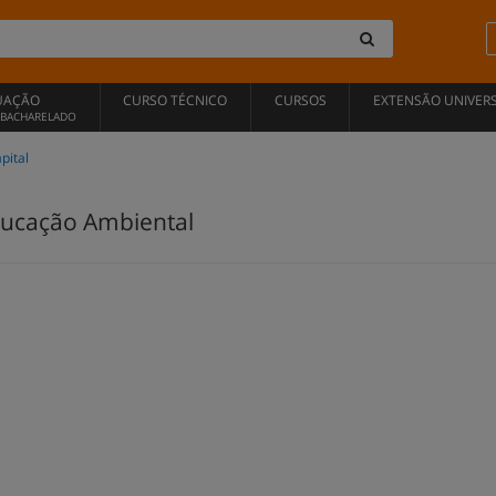
UAÇÃO
CURSO TÉCNICO
CURSOS
EXTENSÃO UNIVERS
, BACHARELADO
pital
ucação Ambiental