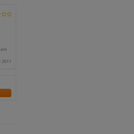
s em
e 2011