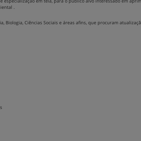
e especialização em tela, para o público alvo interessado em apri
ental .
ia, Biologia, Ciências Sociais e áreas afins, que procuram atualizaç
s