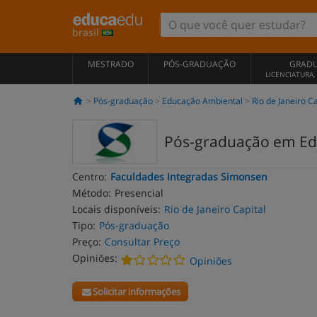
brasil
MESTRADO
PÓS-GRADUAÇÃO
GRAD
LICENCIATURA
Pós-graduação
Educação Ambiental
Rio de Janeiro Ca
Pós-graduação em Ed
Centro:
Faculdades Integradas Simonsen
Método:
Presencial
Locais disponíveis:
Rio de Janeiro Capital
Tipo:
Pós-graduação
Preço:
Consultar Preço
Opiniões:
Opiniões
Solicitar informações