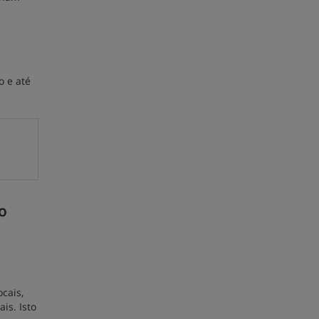
o e até
o
s
cais,
is. Isto