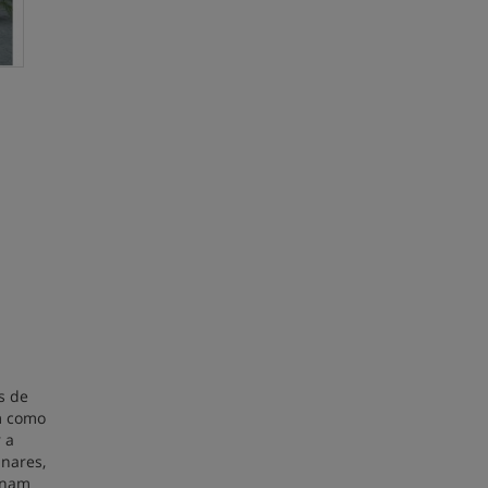
s de
m como
 a
inares,
minam