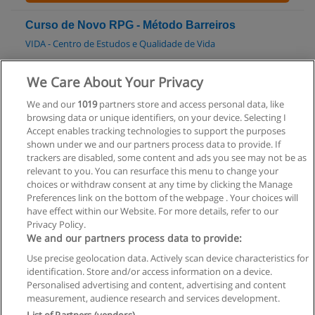
Curso de Novo RPG - Método Barreiros
VIDA - Centro de Estudos e Qualidade de Vida
Solicitar informações
We Care About Your Privacy
We and our
1019
partners store and access personal data, like
Curso de Pilates (solo,bola e acessórios)
browsing data or unique identifiers, on your device. Selecting I
VIDA - Centro de Estudos e Qualidade de Vida
Accept enables tracking technologies to support the purposes
shown under we and our partners process data to provide. If
Solicitar informações
trackers are disabled, some content and ads you see may not be as
relevant to you. You can resurface this menu to change your
choices or withdraw consent at any time by clicking the Manage
Preferences link on the bottom of the webpage . Your choices will
have effect within our Website. For more details, refer to our
Privacy Policy.
Regras de uso
We and our partners process data to provide:
Use precise geolocation data. Actively scan device characteristics for
Privacidade de dados
identification. Store and/or access information on a device.
Personalised advertising and content, advertising and content
Entrar em contato com Educaedu
measurement, audience research and services development.