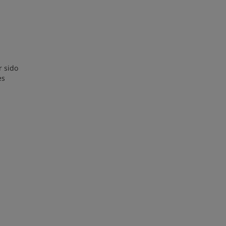
r sido
es