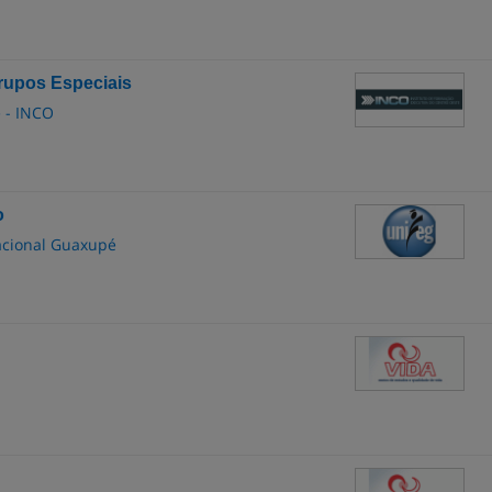
rupos Especiais
e - INCO
o
cacional Guaxupé