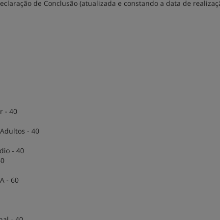
claração de Conclusão (atualizada e constando a data de realizaç
r - 40
dultos - 40
io - 40
40
A - 60
nal - 40