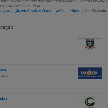
stava procurando uma boa universidade para a Pós em Marketing
s Unicid. Excelente Curso.
s-graduação em Gestão e Comunicação em Hipermídia
- Diciembr
icação
iva
Paulo
stas