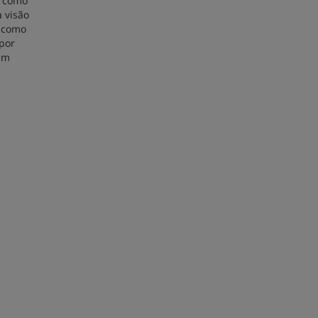
s como
a visão
u como
 por
ém