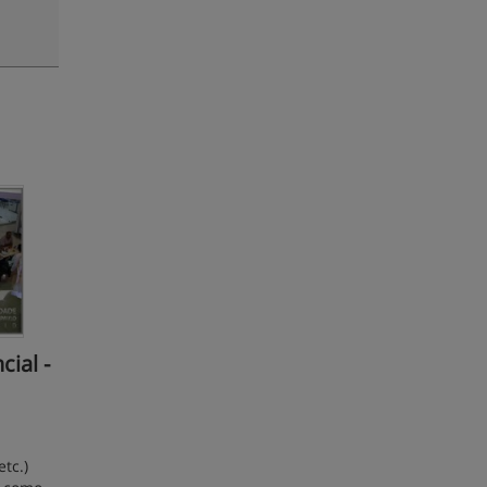
ial -
tc.)