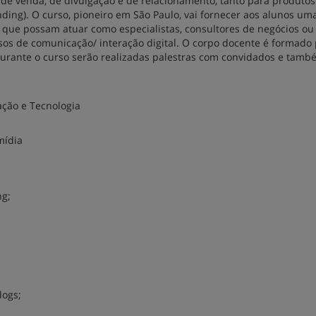
de venda, de divulgação e de relacionamento, tanto para produto
nding). O curso, pioneiro em São Paulo, vai fornecer aos alunos um
a que possam atuar como especialistas, consultores de negócios o
sos de comunicação/ interação digital. O corpo docente é formado
Durante o curso serão realizadas palestras com convidados e tamb
ção e Tecnologia
mídia
ng;
logs;