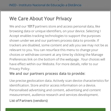
INED - Instituto Nacional de Educação a Distância
Solicitar informações
We Care About Your Privacy
We and our
1017
partners store and access personal data, like
Especialização em Avaliação Imobiliária
browsing data or unique identifiers, on your device. Selecting I
INED - Instituto Nacional de Educação a Distância
Accept enables tracking technologies to support the purposes
shown under we and our partners process data to provide. If
Solicitar informações
trackers are disabled, some content and ads you see may not be as
relevant to you. You can resurface this menu to change your
choices or withdraw consent at any time by clicking the Manage
Preferences link on the bottom of the webpage . Your choices will
have effect within our Website. For more details, refer to our
Privacy Policy.
Regras de uso
We and our partners process data to provide:
Use precise geolocation data. Actively scan device characteristics for
Privacidade de dados
identification. Store and/or access information on a device.
Personalised advertising and content, advertising and content
Entrar em contato com Educaedu
measurement, audience research and services development.
List of Partners (vendors)
Copyright © Educaedu Business S.L. - CIF : B-95610580: -
www.educaedu-brasil.com