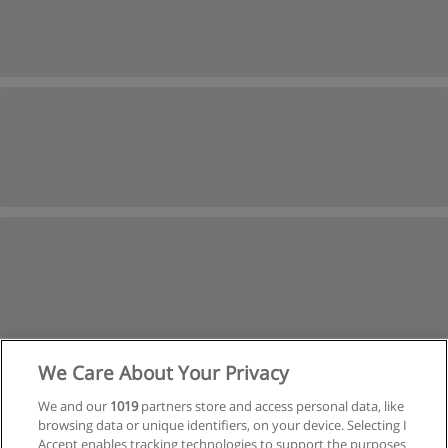
We Care About Your Privacy
1
2
Próxima
We and our
1019
partners store and access personal data, like
browsing data or unique identifiers, on your device. Selecting I
Página
1
de
2
Accept enables tracking technologies to support the purposes