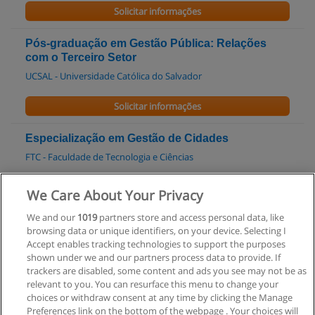
Solicitar informações
Pós-graduação em Gestão Pública: Relações
com o Terceiro Setor
UCSAL - Universidade Católica do Salvador
Solicitar informações
Especialização em Gestão de Cidades
FTC - Faculdade de Tecnologia e Ciências
Solicitar informações
We Care About Your Privacy
We and our
1019
partners store and access personal data, like
Pós-graduação em Gestão Pública
browsing data or unique identifiers, on your device. Selecting I
Faculdade da Cidade do Salvador
Accept enables tracking technologies to support the purposes
shown under we and our partners process data to provide. If
Solicitar informações
trackers are disabled, some content and ads you see may not be as
relevant to you. You can resurface this menu to change your
choices or withdraw consent at any time by clicking the Manage
Preferences link on the bottom of the webpage . Your choices will