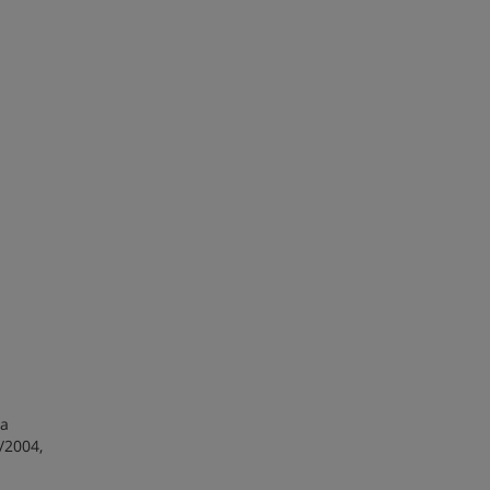
la
/2004,