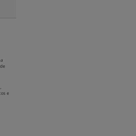
na
 de
,
cos e