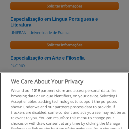
Solicitar informações
Especialização em Língua Portuguesa e
Literatura
UNIFRAN - Universidade de Franca
Solicitar informações
Especialização em Arte e Filosofia
PUC RIO
Solicitar informações
We Care About Your Privacy
We and our
1019
partners store and access personal data, like
Especialização em Filosofia Antiga
browsing data or unique identifiers, on your device. Selecting I
PUC RIO
Accept enables tracking technologies to support the purposes
shown under we and our partners process data to provide. If
Solicitar informações
trackers are disabled, some content and ads you see may not be as
relevant to you. You can resurface this menu to change your
choices or withdraw consent at any time by clicking the Manage
Preferences link on the bottom of the webpage . Your choices will