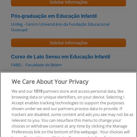
Solicitar informações
Pós-graduação em Educação Infantil
Unifeg - Centro Universitário da Fundação Educacional
Guaxupé
Solicitar informações
Curso de Lato Sensu em Educação Infantil
FABEL - Faculdade de Belém
Solicitar informações
We Care About Your Privacy
We and our
1019
partners store and access personal data, like
Especialização em Psicopedagogia
browsing data or unique identifiers, on your device. Selecting I
PUC Minas
Accept enables tracking technologies to support the purposes
shown under we and our partners process data to provide. If
Solicitar informações
trackers are disabled, some content and ads you see may not be as
relevant to you. You can resurface this menu to change your
choices or withdraw consent at any time by clicking the Manage
Preferences link on the bottom of the webpage . Your choices will